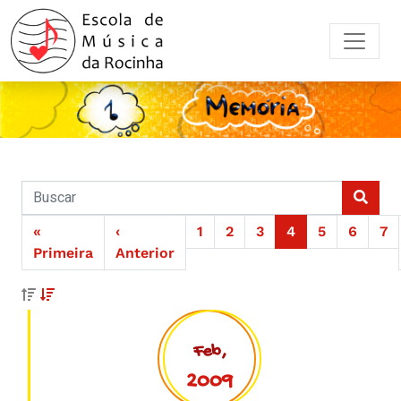
«
‹
1
2
3
4
5
6
7
Primeira
Anterior
Feb,
2009